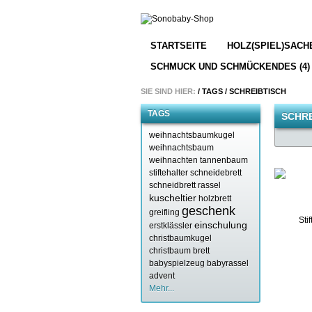
STARTSEITE
HOLZ(SPIEL)SACHE
SCHMUCK UND SCHMÜCKENDES (4)
SIE SIND HIER:
/
TAGS
/
SCHREIBTISCH
TAGS
SCHRE
weihnachtsbaumkugel
weihnachtsbaum
weihnachten
tannenbaum
stiftehalter
schneidebrett
schneidbrett
rassel
kuscheltier
holzbrett
geschenk
greifling
einschulung
erstklässler
christbaumkugel
christbaum
brett
babyspielzeug
babyrassel
advent
Mehr...