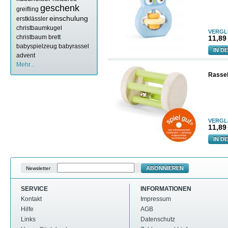
geschenk
greifling
einschulung
erstklässler
christbaumkugel
VERGL
christbaum
brett
11,89 
babyspielzeug
babyrassel
IN D
advent
Mehr...
Rassel
VERGL
11,89 
IN D
ABONNIEREN
Newsletter
SERVICE
INFORMATIONEN
Kontakt
Impressum
Hilfe
AGB
Links
Datenschutz