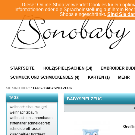
Dieser Online-Shop verwendet Cookies für ein optim
Informationen oder die Spracheinstellung auf Ihrem Rec
Shops eingeschränkt.
Sind Sie dam
STARTSEITE
HOLZ(SPIEL)SACHEN (14)
EMBROIDER BUDD
SCHMUCK UND SCHMÜCKENDES (4)
KARTEN (1)
MEHR
SIE SIND HIER:
/
TAGS
/
BABYSPIELZEUG
TAGS
BABYSPIELZEUG
weihnachtsbaumkugel
weihnachtsbaum
weihnachten
tannenbaum
stiftehalter
schneidebrett
Greifli
schneidbrett
rassel
kuscheltier
holzbrett