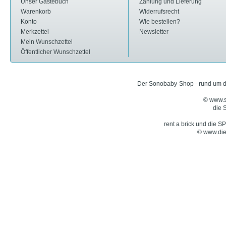
Unser Gästebuch
Zahlung und Lieferung
Warenkorb
Widerrufsrecht
Konto
Wie bestellen?
Merkzettel
Newsletter
Mein Wunschzettel
Öffentlicher Wunschzettel
Der Sonobaby-Shop - rund um d
© www.
die
rent a brick und die 
© www.die