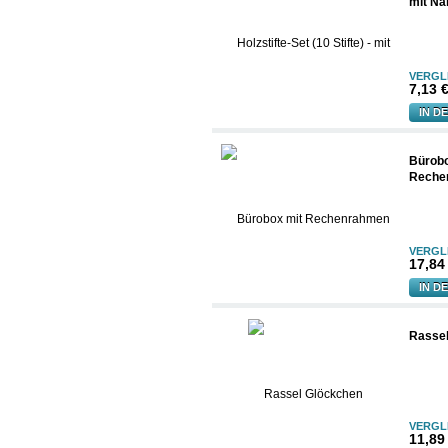
mit N
VERGL
7,13 €
IN D
Bürobo
Reche
VERGL
17,84 
IN D
Rassel
VERGL
11,89 