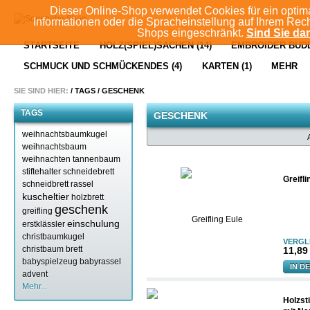
Dieser Online-Shop verwendet Cookies für ein optim
Informationen oder die Spracheinstellung auf Ihrem Rec
Shops eingeschränkt.
Sind Sie dam
STARTSEITE
HOLZ(SPIEL)SACHEN (14)
EMBROIDER BUDD
SCHMUCK UND SCHMÜCKENDES (4)
KARTEN (1)
MEHR
SIE SIND HIER:
/
TAGS
/
GESCHENK
TAGS
GESCHENK
weihnachtsbaumkugel
weihnachtsbaum
weihnachten
tannenbaum
stiftehalter
schneidebrett
Greifli
schneidbrett
rassel
kuscheltier
holzbrett
geschenk
greifling
einschulung
erstklässler
christbaumkugel
VERGL
christbaum
brett
11,89 
babyspielzeug
babyrassel
IN D
advent
Mehr...
Holzsti