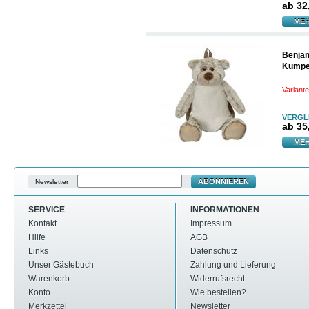
ab
32
MEH
Benja
Kumpe
Variant
VERGL
ab
35
MEH
ABONNIEREN
Newsletter
SERVICE
INFORMATIONEN
Kontakt
Impressum
Hilfe
AGB
Links
Datenschutz
Unser Gästebuch
Zahlung und Lieferung
Warenkorb
Widerrufsrecht
Konto
Wie bestellen?
Merkzettel
Newsletter