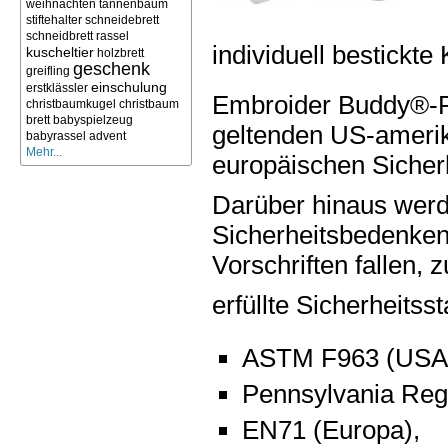
weihnachten
tannenbaum
stiftehalter
schneidebrett
schneidbrett
rassel
individuell bestickt
kuscheltier
holzbrett
geschenk
greifling
einschulung
erstklässler
Embroider Buddy®-Pr
christbaumkugel
christbaum
brett
babyspielzeug
geltenden US-amerik
babyrassel
advent
Mehr...
europäischen Sicherh
Darüber hinaus wer
Sicherheitsbedenken,
Vorschriften fallen, z
erfüllte Sicherheitss
ASTM F963 (USA)
Pennsylvania Regu
EN71 (Europa),