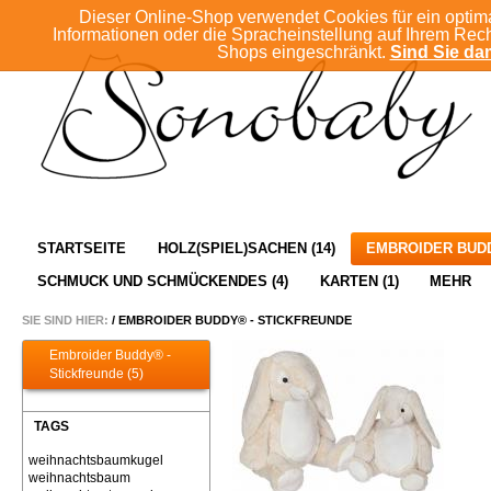
Dieser Online-Shop verwendet Cookies für ein optim
Informationen oder die Spracheinstellung auf Ihrem Rec
Shops eingeschränkt.
Sind Sie dam
STARTSEITE
HOLZ(SPIEL)SACHEN (14)
EMBROIDER BUDD
SCHMUCK UND SCHMÜCKENDES (4)
KARTEN (1)
MEHR
SIE SIND HIER:
/
EMBROIDER BUDDY® - STICKFREUNDE
Embroider Buddy® -
Stickfreunde (5)
TAGS
weihnachtsbaumkugel
weihnachtsbaum