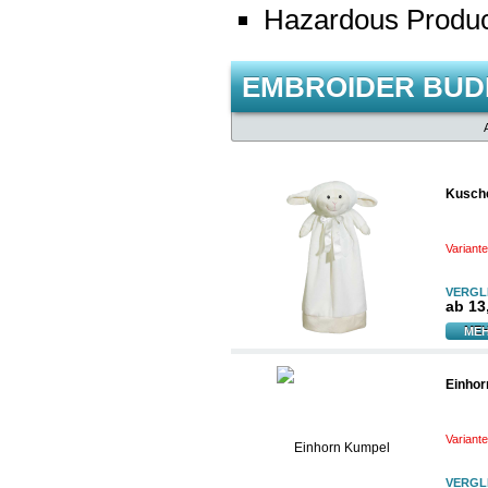
Hazardous Produc
EMBROIDER BUD
Kusch
Variant
VERGL
ab
13
MEH
Einhor
Variant
VERGL