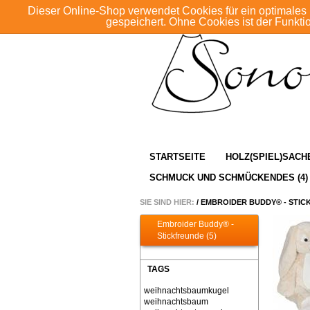
Dieser Online-Shop verwendet Cookies für ein optimales 
gespeichert. Ohne Cookies ist der Funkt
STARTSEITE
HOLZ(SPIEL)SACHE
SCHMUCK UND SCHMÜCKENDES (4)
SIE SIND HIER:
/
EMBROIDER BUDDY® - STI
Embroider Buddy® -
Stickfreunde (5)
TAGS
weihnachtsbaumkugel
weihnachtsbaum