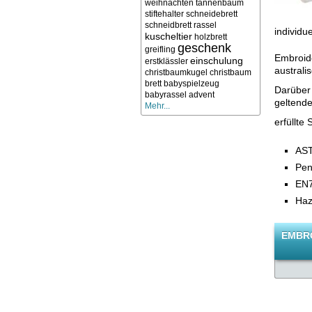
weihnachten
tannenbaum
stiftehalter
schneidebrett
schneidbrett
rassel
individu
kuscheltier
holzbrett
geschenk
greifling
Embroide
einschulung
erstklässler
australi
christbaumkugel
christbaum
brett
babyspielzeug
Darüber 
babyrassel
advent
geltende
Mehr...
erfüllte
AST
Pen
EN7
Haz
EMBRO