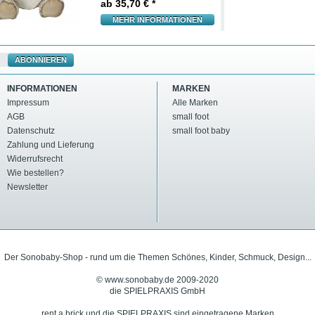
ab
35,70 € *
MEHR INFORMATIONEN
ABONNIEREN
INFORMATIONEN
MARKEN
Impressum
Alle Marken
AGB
small foot
Datenschutz
small foot baby
Zahlung und Lieferung
Widerrufsrecht
Wie bestellen?
Newsletter
Der Sonobaby-Shop - rund um die Themen Schönes, Kinder, Schmuck, Design...
© www.sonobaby.de 2009-2020
die SPIELPRAXIS GmbH
rent a brick und die SPIELPRAXIS sind eingetragene Marken